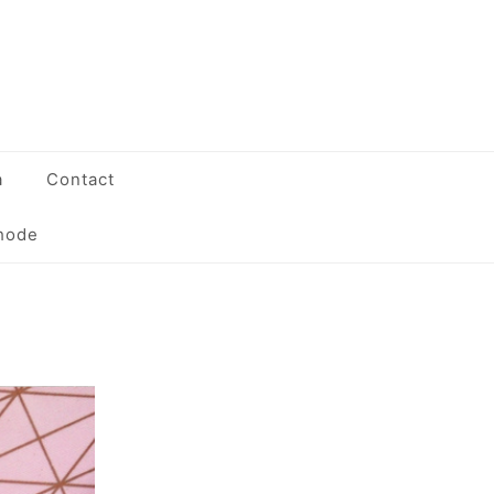
a
Contact
hode