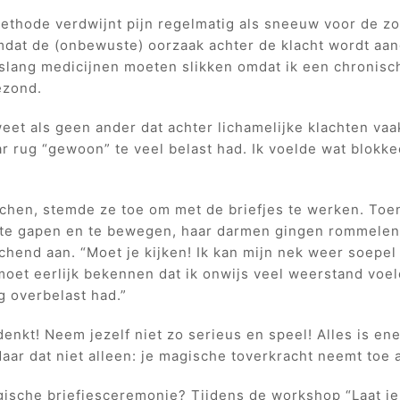
ethode verdwijnt pijn regelmatig als sneeuw voor de zo
mdat de (onbewuste) oorzaak achter de klacht wordt aan
enslang medicijnen moeten slikken omdat ik een chronis
ezond.
weet als geen ander dat achter lichamelijke klachten va
r rug “gewoon” te veel belast had. Ik voelde wat blokke
uichen, stemde ze toe om met de briefjes te werken. Toe
 te gapen en te bewegen, haar darmen gingen rommelen
lachend aan. “Moet je kijken! Ik kan mijn nek weer soepe
 moet eerlijk bekennen dat ik onwijs veel weerstand voeld
g overbelast had.”
 denkt! Neem jezelf niet zo serieus en speel! Alles is en
 Maar dat niet alleen: je magische toverkracht neemt toe a
gische briefjesceremonie? Tijdens de workshop “Laat 