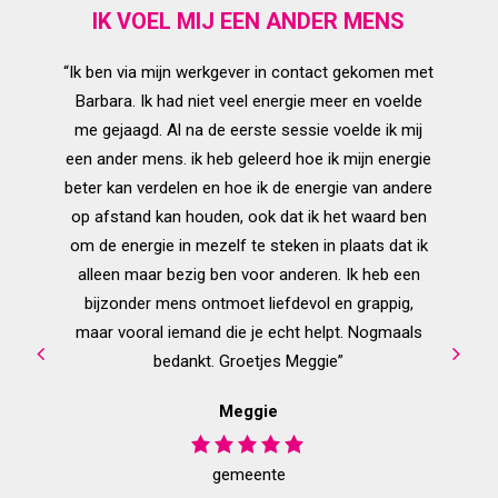
SSIE
IK VOEL MIJ EEN ANDER MENS
tief over
“Ik ben via mijn werkgever in contact gekomen met
“Ik kan 
rekken
Barbara. Ik had niet veel energie meer en voelde
mij zeer
et om mij
me gejaagd. Al na de eerste sessie voelde ik mij
eigenlij
Totdat ik
een ander mens. ik heb geleerd hoe ik mijn energie
meer dan
 een
beter kan verdelen en hoe ik de energie van andere
zien. Fo
lijk wat
op afstand kan houden, ook dat ik het waard ben
plaats v
over mijn
om de energie in mezelf te steken in plaats dat ik
in mijn
Heel
alleen maar bezig ben voor anderen. Ik heb een
vertrouw
 Ik voel
bijzonder mens ontmoet liefdevol en grappig,
mijn har
is zo’n
maar vooral iemand die je echt helpt. Nogmaals
je 
 je wel
bedankt. Groetjes Meggie”
Meggie
gemeente