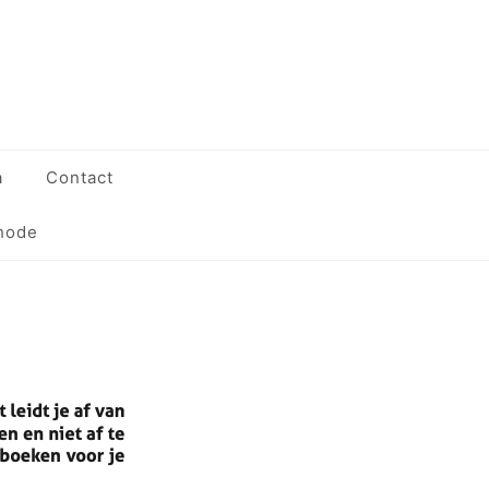
a
Contact
hode