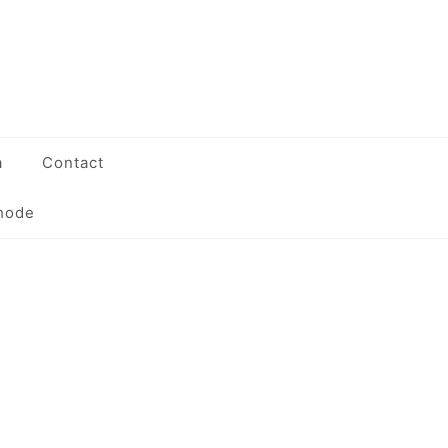
a
Contact
hode