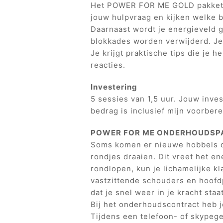
Het POWER FOR ME GOLD pakket be
jouw hulpvraag en kijken welke b
Daarnaast wordt je energieveld 
blokkades worden verwijderd. Je 
Je krijgt praktische tips die je h
reacties.
Investering
5 sessies van 1,5 uur. Jouw inves
bedrag is inclusief mijn voorbere
POWER FOR ME ONDERHOUDSP
Soms komen er nieuwe hobbels op 
rondjes draaien. Dit vreet het ene
rondlopen, kun je lichamelijke kl
vastzittende schouders en hoof
dat je snel weer in je kracht staa
Bij het onderhoudscontract heb je
Tijdens een telefoon- of skypeg